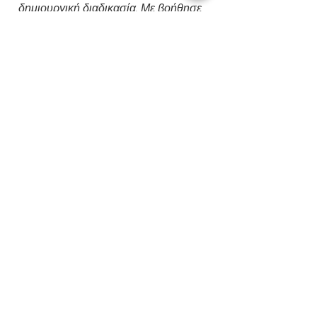
δημιουργική διαδικασία. Με βοήθησε
ουσιαστικά να επικοινωνήσω τις
σκέψεις και τις ιδέες μου, καθώς και
να σχεδιάσουμε την κατάλληλη
ιστοσελίδα και το λογότυπο που
εκφράζουν με τον καλύτερο τρόπο τις
υπηρεσίες μας. Αλέξια, σε ευχαριστώ
πολύ για όλα!
Αμαλία Κότζια
Ιδιοκτήτρια
All Around Spetses
ΕΠΙΣΤΡΟΦΗ ΣΤΑ PROJECTS