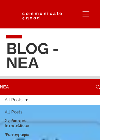
communicate
4good
BLOG -
ΝΕΑ
ΝΕΑ
All Posts
All Posts
Σχεδιασμός
Ιστοσελίδων
Φωτογραφία