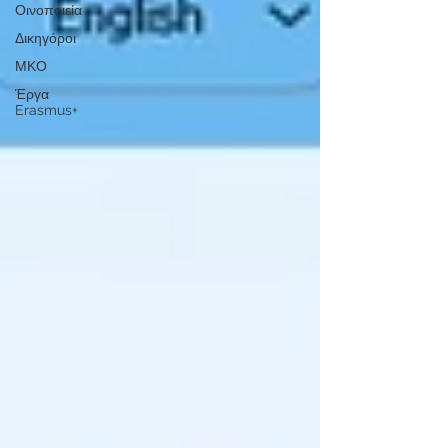
Οινοποιεία
Δικηγόροι
ΜΚΟ
Έργα
Erasmus+