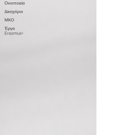
Οινοποιεία
Δικηγόροι
ΜΚΟ
Έργα
Erasmus+