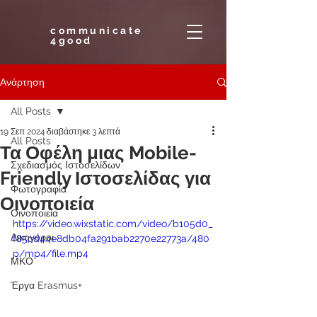
communicate
4good
Ανάρτηση
All Posts
19 Σεπ 2024
διαβάστηκε 3 λεπτά
All Posts
Τα Οφέλη μιας Mobile-
Σχεδιασμός Ιστοσελίδων
Friendly Ιστοσελίδας για
Φωτογραφία
Οινοποιεία
Οινοποιεία
https://video.wixstatic.com/video/b105d0_
Δικηγόροι
f85cd44e8db04fa291bab2270e22773a/480
p/mp4/file.mp4
ΜΚΟ
Έργα Erasmus+